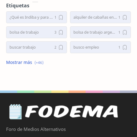
Etiquetas
¿Qué es Indiba y para qué sirve?
alquiler de cabañas en el bolsón
bolsa de trabajo
bolsa de trabajo argentina
buscar trabajo
busco empleo
busco empleo de niñera
Busco Empleo en Córdoba
busco trabajo
Busco trabajo de niñera
busco trabajo en Córdoba
cementerios musulmanes en españa
Cirugía de Nariz
Cirugía de Nariz Tabique Desviado
comida para perro
comida para perros
Foro de Medios Alternativos