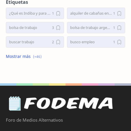
Etiquetas
¿Qué es Indiba y para qué sirve?
alquiler de cabañas en el bolsón
bolsa de trabajo
bolsa de trabajo argentina
buscar trabajo
busco empleo
busco empleo de niñera
Busco Empleo en Córdoba
busco trabajo
Busco trabajo de niñera
busco trabajo en Córdoba
cementerios musulmanes en españa
Cirugía de Nariz
Cirugía de Nariz Tabique Desviado
comida para perro
comida para perros
Foro de Medios Alternativos
Como es el rito fúnebre de los musulmanes
como es el rito funerario musulman