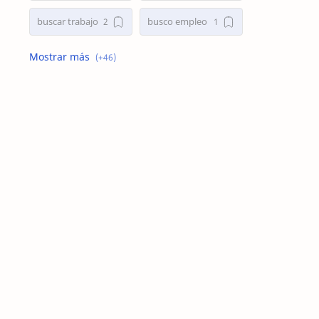
buscar trabajo
busco empleo
busco empleo de niñera
Busco Empleo en Córdoba
busco trabajo
Busco trabajo de niñera
busco trabajo en Córdoba
cementerios musulmanes en españa
Cirugía de Nariz
Cirugía de Nariz Tabique Desviado
comida para perro
comida para perros
Como es el rito fúnebre de los musulmanes
como es el rito funerario musulman
Cómo exportar yerba mate
Cómo exportar yerba mate a Siria
Cuándo se debe usar tobillera
empleos buenos aires