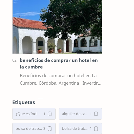
facciones, suavizar la expresión y rea…
beneficios de comprar un hotel en
la cumbre
Beneficios de comprar un hotel en La
Cumbre, Córdoba, Argentina Invertir
en un hotel en La Cumbre representa
una oportunidad estratégica par…
Etiquetas
¿Qué es Indiba y para qué sirve?
alquiler de cabañas en el bolsón
bolsa de trabajo
bolsa de trabajo argentina