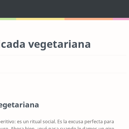
cada vegetariana
egetariana
tivo: es un ritual social. Es la excusa perfecta para
apuro. Ahora bien, ¿qué pasa cuando le damos un giro